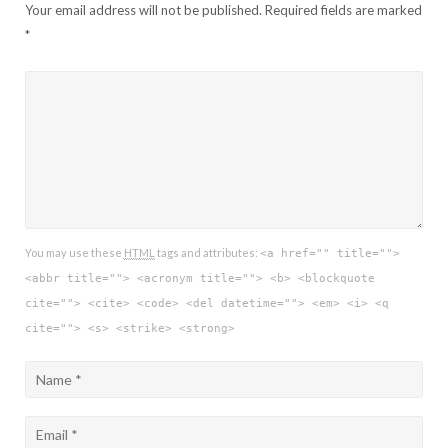
Your email address will not be published.
Required fields are marked
*
You may use these
HTML
tags and attributes:
<a href="" title="">
<abbr title=""> <acronym title=""> <b> <blockquote
cite=""> <cite> <code> <del datetime=""> <em> <i> <q
cite=""> <s> <strike> <strong>