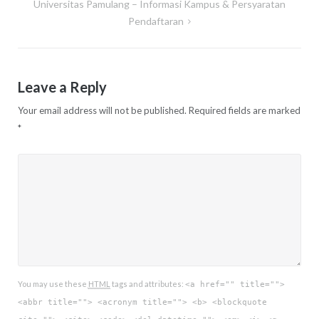
Universitas Pamulang – Informasi Kampus & Persyaratan
Pendaftaran
Leave a Reply
Your email address will not be published.
Required fields are marked
*
You may use these
HTML
tags and attributes:
<a href="" title="">
<abbr title=""> <acronym title=""> <b> <blockquote