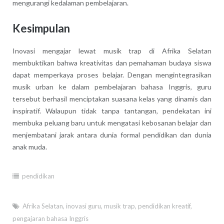
mengurangi kedalaman pembelajaran.
Kesimpulan
Inovasi mengajar lewat musik trap di Afrika Selatan
membuktikan bahwa kreativitas dan pemahaman budaya siswa
dapat memperkaya proses belajar. Dengan mengintegrasikan
musik urban ke dalam pembelajaran bahasa Inggris, guru
tersebut berhasil menciptakan suasana kelas yang dinamis dan
inspiratif. Walaupun tidak tanpa tantangan, pendekatan ini
membuka peluang baru untuk mengatasi kebosanan belajar dan
menjembatani jarak antara dunia formal pendidikan dan dunia
anak muda.
pendidikan
Afrika Selatan
,
inovasi guru
,
musik trap
,
pendidikan kreatif
,
pengajaran bahasa Inggris