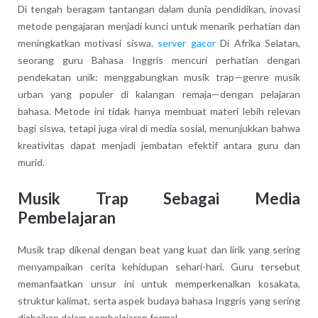
Di tengah beragam tantangan dalam dunia pendidikan, inovasi
metode pengajaran menjadi kunci untuk menarik perhatian dan
meningkatkan motivasi siswa.
server gacor
Di Afrika Selatan,
seorang guru Bahasa Inggris mencuri perhatian dengan
pendekatan unik: menggabungkan musik trap—genre musik
urban yang populer di kalangan remaja—dengan pelajaran
bahasa. Metode ini tidak hanya membuat materi lebih relevan
bagi siswa, tetapi juga viral di media sosial, menunjukkan bahwa
kreativitas dapat menjadi jembatan efektif antara guru dan
murid.
Musik Trap Sebagai Media
Pembelajaran
Musik trap dikenal dengan beat yang kuat dan lirik yang sering
menyampaikan cerita kehidupan sehari-hari. Guru tersebut
memanfaatkan unsur ini untuk memperkenalkan kosakata,
struktur kalimat, serta aspek budaya bahasa Inggris yang sering
diabaikan dalam pembelajaran formal.