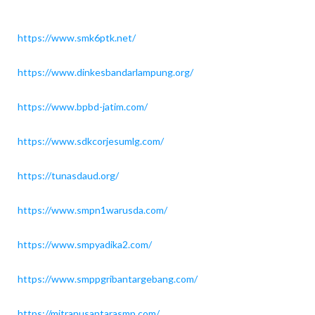
https://www.smk6ptk.net/
https://www.dinkesbandarlampung.org/
https://www.bpbd-jatim.com/
https://www.sdkcorjesumlg.com/
https://tunasdaud.org/
https://www.smpn1warusda.com/
https://www.smpyadika2.com/
https://www.smppgribantargebang.com/
https://mitranusantarasmp.com/