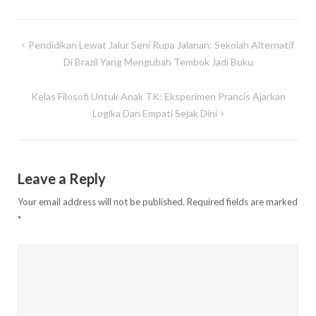
Post
Pendidikan Lewat Jalur Seni Rupa Jalanan: Sekolah Alternatif
navigation
Di Brazil Yang Mengubah Tembok Jadi Buku
Kelas Filosofi Untuk Anak TK: Eksperimen Prancis Ajarkan
Logika Dan Empati Sejak Dini
Leave a Reply
Your email address will not be published.
Required fields are marked
*