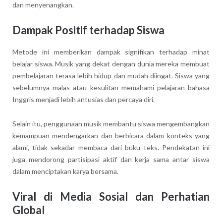
dan menyenangkan.
Dampak Positif terhadap Siswa
Metode ini memberikan dampak signifikan terhadap minat
belajar siswa. Musik yang dekat dengan dunia mereka membuat
pembelajaran terasa lebih hidup dan mudah diingat. Siswa yang
sebelumnya malas atau kesulitan memahami pelajaran bahasa
Inggris menjadi lebih antusias dan percaya diri.
Selain itu, penggunaan musik membantu siswa mengembangkan
kemampuan mendengarkan dan berbicara dalam konteks yang
alami, tidak sekadar membaca dari buku teks. Pendekatan ini
juga mendorong partisipasi aktif dan kerja sama antar siswa
dalam menciptakan karya bersama.
Viral di Media Sosial dan Perhatian
Global