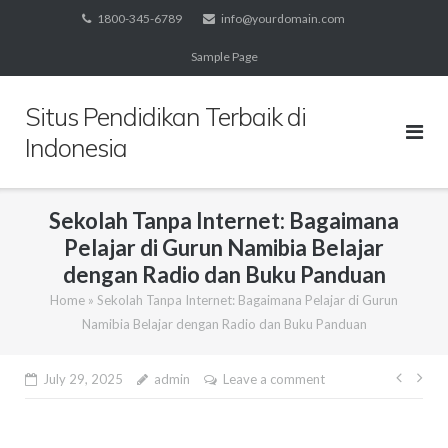
Skip
1800-345-6789
info@yourdomain.com
to
Sample Page
content
Situs Pendidikan Terbaik di
Indonesia
Sekolah Tanpa Internet: Bagaimana
Pelajar di Gurun Namibia Belajar
dengan Radio dan Buku Panduan
Home
»
Sekolah Tanpa Internet: Bagaimana Pelajar di Gurun
Namibia Belajar dengan Radio dan Buku Panduan
Post
July 29, 2025
admin
Leave a comment
navig