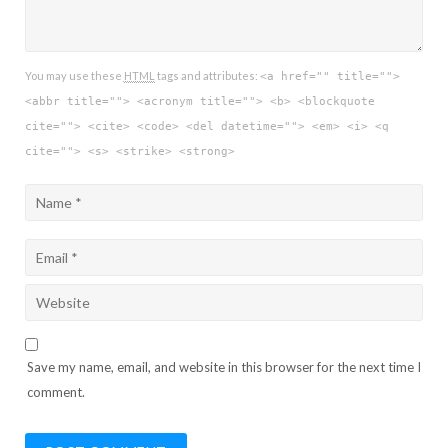
You may use these
HTML
tags and attributes:
<a href="" title="">
<abbr title=""> <acronym title=""> <b> <blockquote
cite=""> <cite> <code> <del datetime=""> <em> <i> <q
cite=""> <s> <strike> <strong>
Save my name, email, and website in this browser for the next time I
comment.