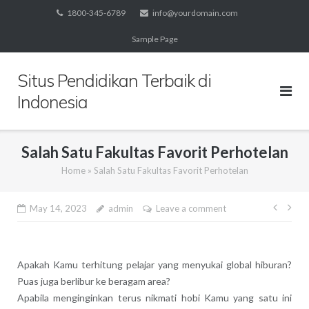
Skip
1800-345-6789
info@yourdomain.com
to
Sample Page
content
Situs Pendidikan Terbaik di
Indonesia
Salah Satu Fakultas Favorit Perhotelan
Home
»
Salah Satu Fakultas Favorit Perhotelan
Post
May 14, 2023
admin
Leave a comment
navig
Apakah Kamu terhitung pelajar yang menyukai global hiburan?
Puas juga berlibur ke beragam area?
Apabila menginginkan terus nikmati hobi Kamu yang satu ini