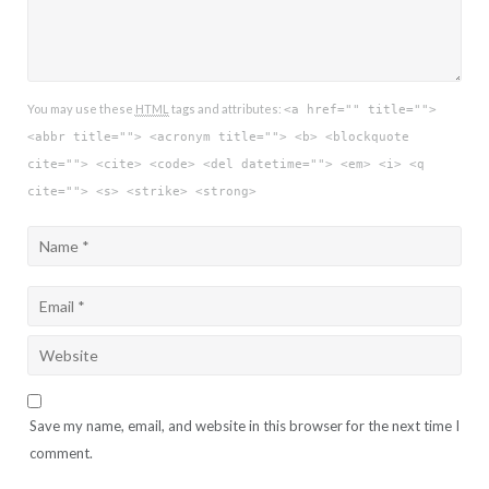
You may use these
HTML
tags and attributes:
<a href="" title="">
<abbr title=""> <acronym title=""> <b> <blockquote
cite=""> <cite> <code> <del datetime=""> <em> <i> <q
cite=""> <s> <strike> <strong>
Save my name, email, and website in this browser for the next time I
comment.