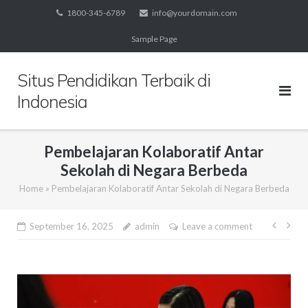
Skip
1800-345-6789
info@yourdomain.com
to
Sample Page
content
Situs Pendidikan Terbaik di
Indonesia
Pembelajaran Kolaboratif Antar
Sekolah di Negara Berbeda
Home
»
Pembelajaran Kolaboratif Antar Sekolah di Negara Berbeda
Post
September 16, 2025
admin
Leave a comment
navig