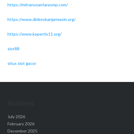
https://mitranusantarasmp.com/
https://www.dinkesbanjarmasin.org/
https://www.kopertis11.org/
slot88
situs slot gacor
Archives
July 2026
February 2026
December 2025