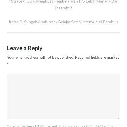
Post
Strategi Guru Membuat Pembelajaran IPS Lebih Menarik Dan
navigation
Interaktif
Kelas Di Sungai: Anak-Anak Belajar Sambil Menyusuri Perahu
Leave a Reply
Your email address will not be published.
Required fields are marked
*
You may use these
HTML
tags and attributes:
<a href="" title="">