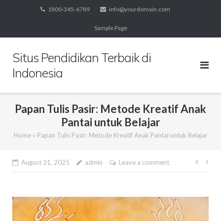
Skip
1800-345-6789
info@yourdomain.com
to
Sample Page
content
Situs Pendidikan Terbaik di
Indonesia
Papan Tulis Pasir: Metode Kreatif Anak
Pantai untuk Belajar
Home
»
Papan Tulis Pasir: Metode Kreatif Anak Pantai untuk Belajar
Post
August 31, 2025
admin
Leave a comment
navig