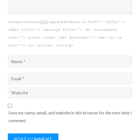
You may use these
HTML
tags and attributes:
<a href="" title="">
<abbr title=""> <acronym title=""> <b> <blockquote
cite=""> <cite> <code> <del datetime=""> <em> <i> <q
cite=""> <s> <strike> <strong>
Save my name, email, and website in this browser for the next time I
comment.