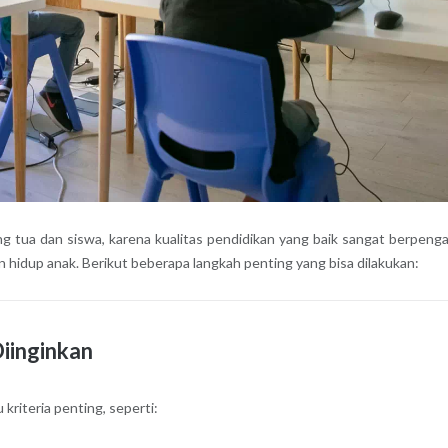
g tua dan siswa, karena kualitas pendidikan yang baik sangat berpeng
 hidup anak. Berikut beberapa langkah penting yang bisa dilakukan:
Diinginkan
kriteria penting, seperti: