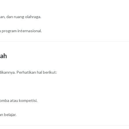
aan, dan ruang olahraga.
 program internasional.
lah
ikannya. Perhatikan hal berikut:
lomba atau kompetisi.
 belajar.