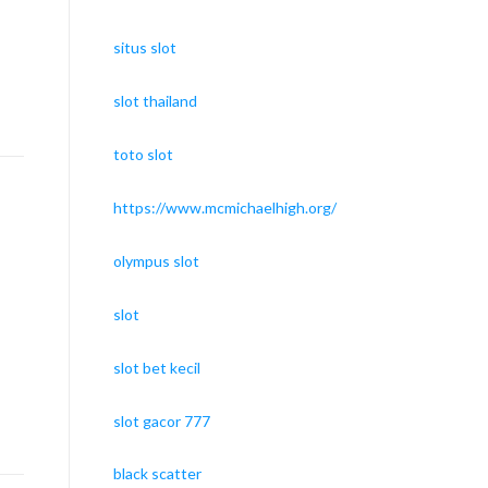
situs slot
slot thailand
toto slot
https://www.mcmichaelhigh.org/
olympus slot
slot
slot bet kecil
slot gacor 777
black scatter