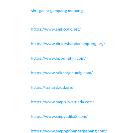
slot gacor gampang menang
https://www.smk6ptk.net/
https://www.dinkesbandarlampung.org/
https://www.bpbd-jatim.com/
https://www.sdkcorjesumlg.com/
https://tunasdaud.org/
https://www.smpn1warusda.com/
https://www.smpyadika2.com/
https://www.smppgribantargebang.com/