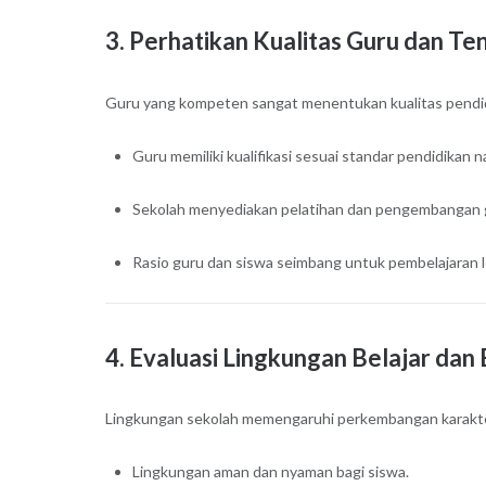
3.
Perhatikan Kualitas Guru dan Te
Guru yang kompeten sangat menentukan kualitas pendid
Guru memiliki kualifikasi sesuai standar pendidikan n
Sekolah menyediakan pelatihan dan pengembangan g
Rasio guru dan siswa seimbang untuk pembelajaran le
4.
Evaluasi Lingkungan Belajar dan
Lingkungan sekolah memengaruhi perkembangan karakter
Lingkungan aman dan nyaman bagi siswa.