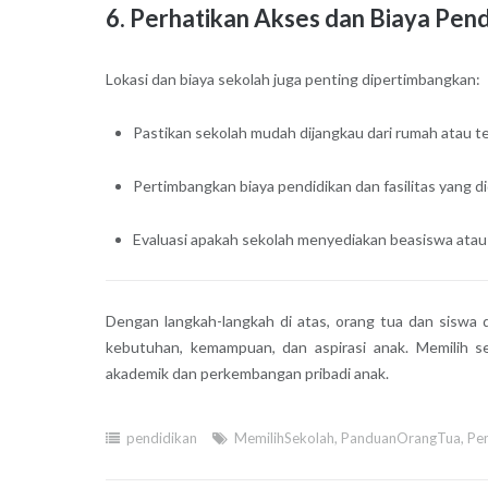
6.
Perhatikan Akses dan Biaya Pend
Lokasi dan biaya sekolah juga penting dipertimbangkan:
Pastikan sekolah mudah dijangkau dari rumah atau te
Pertimbangkan biaya pendidikan dan fasilitas yang d
Evaluasi apakah sekolah menyediakan beasiswa ata
Dengan langkah-langkah di atas, orang tua dan siswa d
kebutuhan, kemampuan, dan aspirasi anak. Memilih 
akademik dan perkembangan pribadi anak.
pendidikan
MemilihSekolah
,
PanduanOrangTua
,
Pe