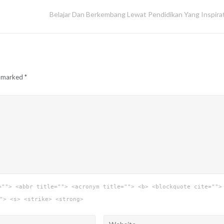
Belajar Dan Berkembang Lewat Pendidikan Yang Inspirati
e marked
*
=""> <abbr title=""> <acronym title=""> <b> <blockquote cite="">
"> <s> <strike> <strong>