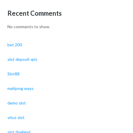
Recent Comments
No comments to show.
bet 200
slot deposit qris
Slot88
mahjong ways
demo slot
situs slot
slot thailand