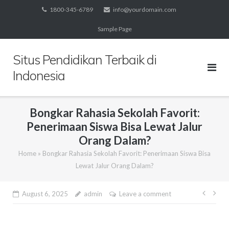
Skip
1800-345-6789
info@yourdomain.com
to
Sample Page
content
Situs Pendidikan Terbaik di
Indonesia
Bongkar Rahasia Sekolah Favorit:
Penerimaan Siswa Bisa Lewat Jalur
Orang Dalam?
Home
»
Bongkar Rahasia Sekolah Favorit: Penerimaan Siswa Bisa
Lewat Jalur Orang Dalam?
Post
August 6, 2025
admin
Leave a comment
navig