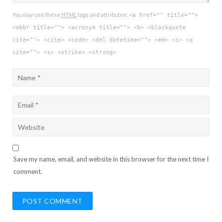
You may use these
HTML
tags and attributes:
<a href="" title="">
<abbr title=""> <acronym title=""> <b> <blockquote
cite=""> <cite> <code> <del datetime=""> <em> <i> <q
cite=""> <s> <strike> <strong>
Save my name, email, and website in this browser for the next time I
comment.