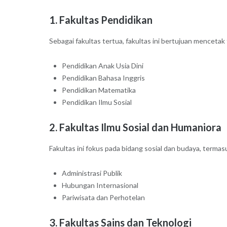
1. Fakultas Pendidikan
Sebagai fakultas tertua, fakultas ini bertujuan mencetak
Pendidikan Anak Usia Dini
Pendidikan Bahasa Inggris
Pendidikan Matematika
Pendidikan Ilmu Sosial
2. Fakultas Ilmu Sosial dan Humaniora
Fakultas ini fokus pada bidang sosial dan budaya, termas
Administrasi Publik
Hubungan Internasional
Pariwisata dan Perhotelan
3. Fakultas Sains dan Teknologi