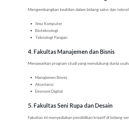
Mengembangkan keahlian dalam bidang sains dan teknol
Ilmu Komputer
Bioteknologi
Teknologi Pangan
4. Fakultas Manajemen dan Bisnis
Menawarkan program studi yang mendukung dunia usaha
Manajemen Bisnis
Akuntansi
Ekonomi Digital
5. Fakultas Seni Rupa dan Desain
Fakultas ini menyediakan pendidikan kreatif di bidang se