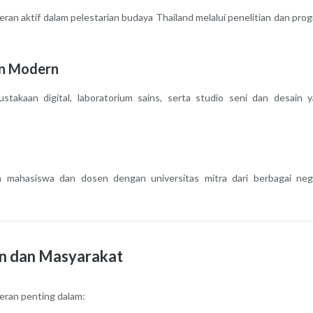
ran aktif dalam pelestarian budaya Thailand melalui penelitian dan pro
an Modern
pustakaan digital, laboratorium sains, serta studio seni dan desain 
mahasiswa dan dosen dengan universitas mitra dari berbagai neg
an dan Masyarakat
peran penting dalam: