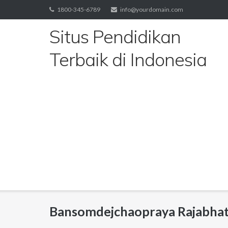
Skip
1800-345-6789
info@yourdomain.com
to
Situs Pendidikan
content
Terbaik di Indonesia
Bansomdejchaopraya Rajabhat U