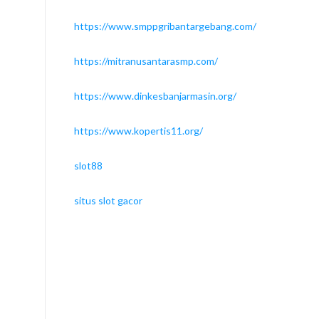
https://www.smppgribantargebang.com/
https://mitranusantarasmp.com/
https://www.dinkesbanjarmasin.org/
https://www.kopertis11.org/
slot88
situs slot gacor