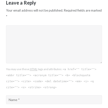
Leave a Reply
Your email address will not be published.
Required fields are marked
*
You may use these
HTML
tags and attributes:
<a href="" title="">
<abbr title=""> <acronym title=""> <b> <blockquote
cite=""> <cite> <code> <del datetime=""> <em> <i> <q
cite=""> <s> <strike> <strong>