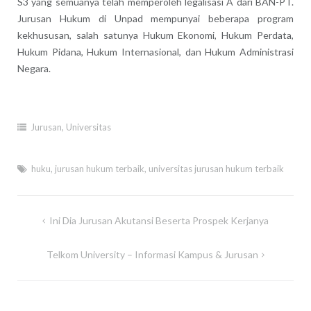
S3 yang semuanya telah memperoleh legalisasi A dari BAN-PT.
Jurusan Hukum di Unpad mempunyai beberapa program
kekhususan, salah satunya Hukum Ekonomi, Hukum Perdata,
Hukum Pidana, Hukum Internasional, dan Hukum Administrasi
Negara.
Jurusan
,
Universitas
huku
,
jurusan hukum terbaik
,
universitas jurusan hukum terbaik
Post
Ini Dia Jurusan Akutansi Beserta Prospek Kerjanya
navigation
Telkom University – Informasi Kampus & Jurusan