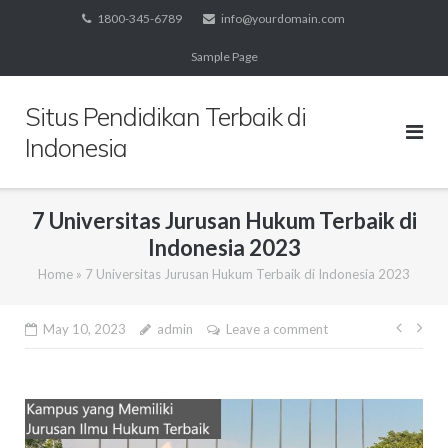
Skip
1800-345-6789
info@yourdomain.com
to
Sample Page
content
Situs Pendidikan Terbaik di
Indonesia
7 Universitas Jurusan Hukum Terbaik di
Indonesia 2023
Home
»
7 Universitas Jurusan Hukum Terbaik di Indonesia 2023
Post
May 10, 2023
admin
Leave a comment
navig