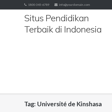
Skip
1800-345-6789
info@yourdomain.com
to
Situs Pendidikan
content
Terbaik di Indonesia
Tag:
Université de Kinshasa