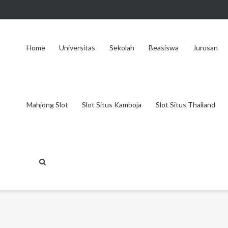
Home
Universitas
Sekolah
Beasiswa
Jurusan
Mahjong Slot
Slot Situs Kamboja
Slot Situs Thailand