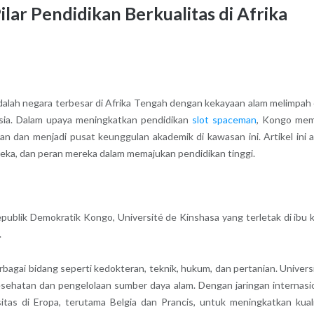
ilar Pendidikan Berkualitas di Afrika
alah negara terbesar di Afrika Tengah dengan kekayaan alam melimpah
ia. Dalam upaya meningkatkan pendidikan
slot spaceman
, Kongo memi
n dan menjadi pusat keunggulan akademik di kawasan ini. Artikel ini 
eka, dan peran mereka dalam memajukan pendidikan tinggi.
epublik Demokratik Kongo, Université de Kinshasa yang terletak di ibu 
.
bagai bidang seperti kedokteran, teknik, hukum, dan pertanian. Univers
 kesehatan dan pengelolaan sumber daya alam. Dengan jaringan internasi
tas di Eropa, terutama Belgia dan Prancis, untuk meningkatkan kual