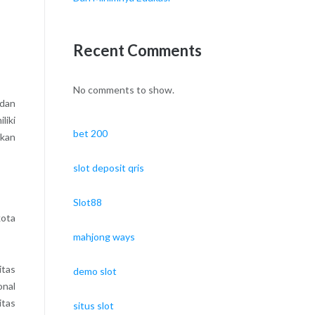
Recent Comments
No comments to show.
 dan
liki
bet 200
akan
slot deposit qris
Slot88
kota
mahjong ways
itas
demo slot
onal
itas
situs slot