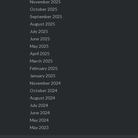
November 2025
October 2025
September 2025
August 2025
July 2025
June 2025
May 2025
April 2025
March 2025
February 2025
January 2025
November 2024
October 2024
August 2024
July 2024
June 2024
May 2024
May 2023