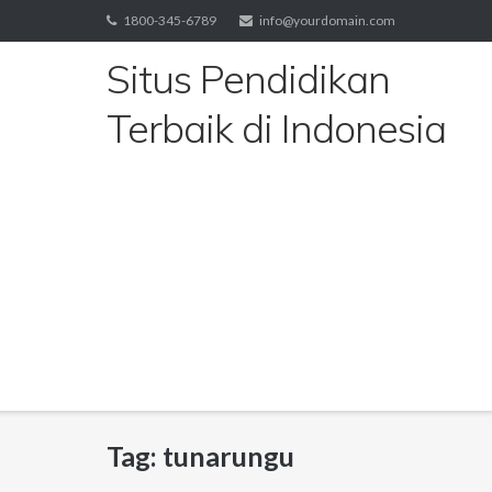
Skip
1800-345-6789
info@yourdomain.com
to
Situs Pendidikan
content
Terbaik di Indonesia
Tag:
tunarungu