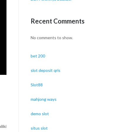
Recent Comments
No comments to show.
bet 200
slot deposit qris
Slot88
mahjong ways
demo slot
liki
situs slot