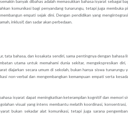
 semakin banyak dibahas adalah memasukkan bahasa isyarat sebagai ba
udahkan komunikasi bagi penyandang tunarungu, tetapi juga membuka p
membangun empati sejak dini. Dengan pendidikan yang mengintegras
ramah, inklusif, dan sadar akan perbedaan.
tur, tata bahasa, dan kosakata sendiri, sama pentingnya dengan bahasa li
embatan utama untuk memahami dunia sekitar, mengekspresikan diri,
yarat diajarkan secara umum di sekolah, bukan hanya siswa tunarungu 
unikasi non-verbal dan mengembangkan kemampuan empati serta kesad
 bahasa isyarat dapat meningkatkan keterampilan kognitif dan memori s
golahan visual yang intens membantu melatih koordinasi, konsentrasi,
syarat bukan sekadar alat komunikasi, tetapi juga sarana pengemba