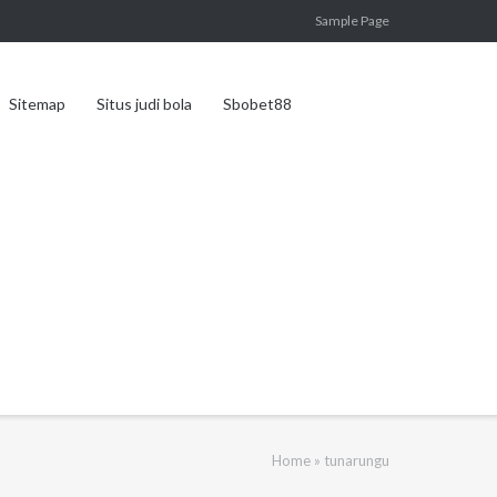
Sample Page
Sitemap
Situs judi bola
Sbobet88
Home
»
tunarungu