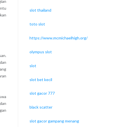
gian
intu
slot thailand
ikan
toto slot
https://www.mcmichaelhigh.org/
olympus slot
san.
 dan
slot
yang
aran
slot bet kecil
slot gacor 777
iswa
 dan
black scatter
ngan
slot gacor gampang menang