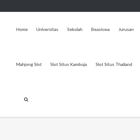
Home
Universitas
Sekolah
Beasiswa
Jurusan
Mahjong Slot
Slot Situs Kamboja
Slot Situs Thailand