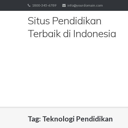
Skip
1800-345-6789
info@yourdomain.com
to
Situs Pendidikan
content
Terbaik di Indonesia
Tag:
Teknologi Pendidikan