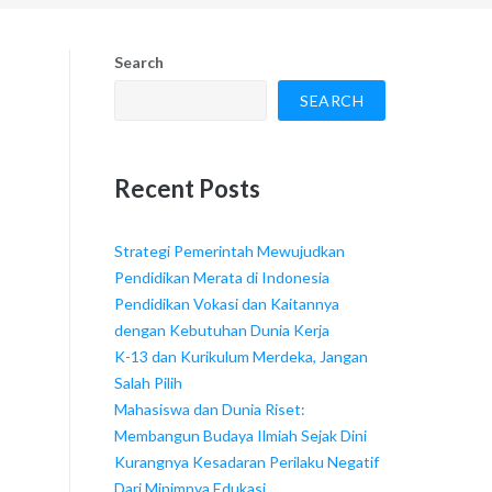
Search
SEARCH
Recent Posts
Strategi Pemerintah Mewujudkan
Pendidikan Merata di Indonesia
Pendidikan Vokasi dan Kaitannya
dengan Kebutuhan Dunia Kerja
K-13 dan Kurikulum Merdeka, Jangan
Salah Pilih
Mahasiswa dan Dunia Riset:
Membangun Budaya Ilmiah Sejak Dini
Kurangnya Kesadaran Perilaku Negatif
Dari Minimnya Edukasi