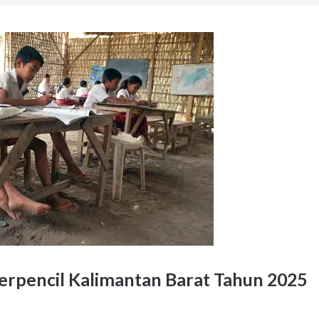
Terpencil Kalimantan Barat Tahun 2025