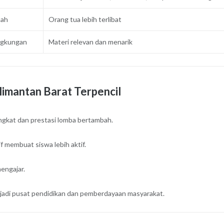
mah
Orang tua lebih terlibat
ingkungan
Materi relevan dan menarik
limantan Barat Terpencil
ingkat dan prestasi lomba bertambah.
f membuat siswa lebih aktif.
mengajar.
jadi pusat pendidikan dan pemberdayaan masyarakat.