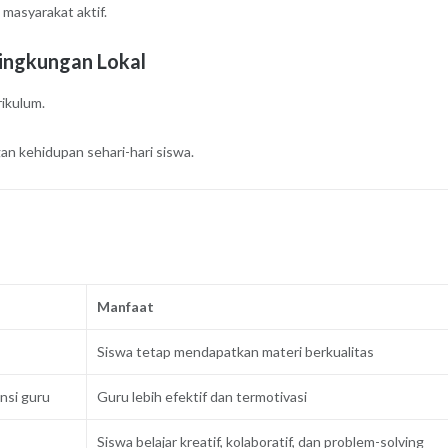
 masyarakat aktif.
Lingkungan Lokal
rikulum.
an kehidupan sehari-hari siswa.
Manfaat
Siswa tetap mendapatkan materi berkualitas
nsi guru
Guru lebih efektif dan termotivasi
Siswa belajar kreatif, kolaboratif, dan problem-solving