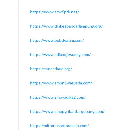
https://www.smk6ptk.net/
https://www.dinkesbandarlampung.org/
https://www.bpbd-jatim.com/
https://www.sdkcorjesumlg.com/
https://tunasdaud.org/
https://www.smpn1warusda.com/
https://www.smpyadika2.com/
https://www.smppgribantargebang.com/
https://mitranusantarasmp.com/