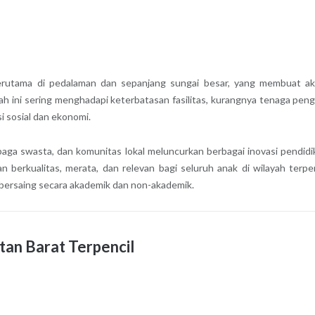
 terutama di pedalaman dan sepanjang sungai besar, yang membuat a
ah ini sering menghadapi keterbatasan fasilitas, kurangnya tenaga peng
si sosial dan ekonomi.
aga swasta, dan komunitas lokal meluncurkan berbagai inovasi pendidi
 berkualitas, merata, dan relevan bagi seluruh anak di wilayah terpen
bersaing secara akademik dan non-akademik.
ntan Barat Terpencil