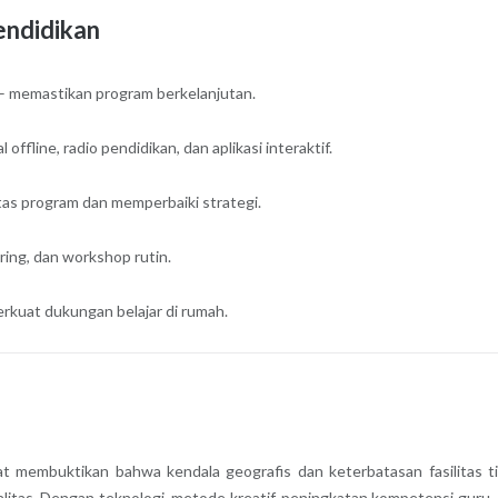
endidikan
– memastikan program berkelanjutan.
l offline, radio pendidikan, dan aplikasi interaktif.
itas program dan memperbaiki strategi.
ring, dan workshop rutin.
kuat dukungan belajar di rumah.
rat membuktikan bahwa kendala geografis dan keterbatasan fasilitas t
itas. Dengan teknologi, metode kreatif, peningkatan kompetensi guru,