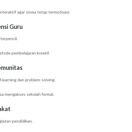
nteraktif agar siswa tetap termotivasi.
nsi Guru
terpencil.
tode pembelajaran kreatif.
Komunitas
learning dan problem-solving.
isa mengakses sekolah formal.
akat
giatan pendidikan.