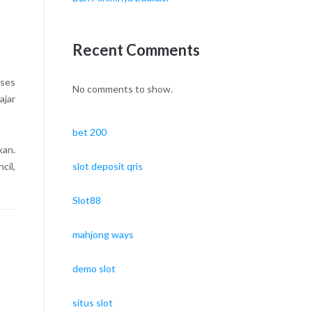
Recent Comments
kses
No comments to show.
ajar
bet 200
kan.
slot deposit qris
cil,
Slot88
mahjong ways
demo slot
situs slot