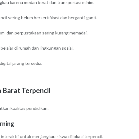
ngkau karena medan berat dan transportasi minim.
ncil sering belum bersertifikasi dan berganti-ganti.
ium, dan perpustakaan sering kurang memadai.
elajar di rumah dan lingkungan sosial.
igital jarang tersedia.
n Barat Terpencil
tkan kualitas pendidikan:
rning
 interaktif untuk menjangkau siswa di lokasi terpencil.