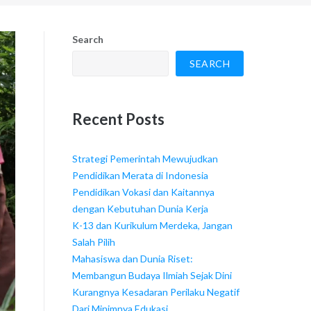
Search
SEARCH
Recent Posts
Strategi Pemerintah Mewujudkan
Pendidikan Merata di Indonesia
Pendidikan Vokasi dan Kaitannya
dengan Kebutuhan Dunia Kerja
K-13 dan Kurikulum Merdeka, Jangan
Salah Pilih
Mahasiswa dan Dunia Riset:
Membangun Budaya Ilmiah Sejak Dini
Kurangnya Kesadaran Perilaku Negatif
Dari Minimnya Edukasi