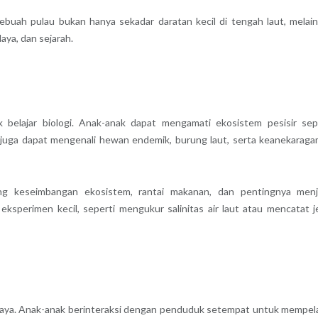
uah pulau bukan hanya sekadar daratan kecil di tengah laut, melai
ya, dan sejarah.
 belajar biologi. Anak-anak dapat mengamati ekosistem pesisir sep
juga dapat mengenali hewan endemik, burung laut, serta keanekarag
tang keseimbangan ekosistem, rantai makanan, dan pentingnya men
eksperimen kecil, seperti mengukur salinitas air laut atau mencatat j
udaya. Anak-anak berinteraksi dengan penduduk setempat untuk mempela