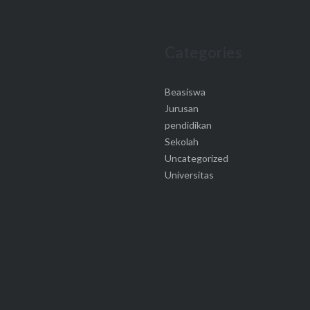
Categories
Beasiswa
Jurusan
pendidikan
Sekolah
Uncategorized
Universitas