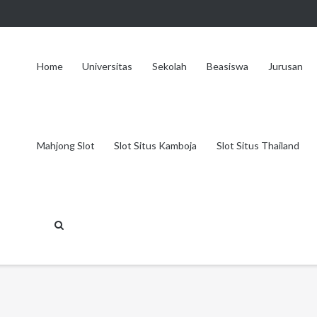
Home
Universitas
Sekolah
Beasiswa
Jurusan
Mahjong Slot
Slot Situs Kamboja
Slot Situs Thailand