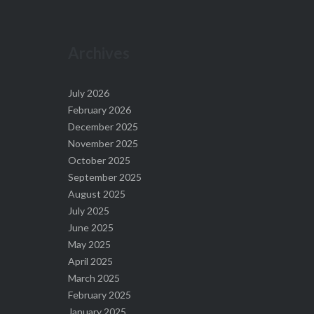
Archives
July 2026
February 2026
December 2025
November 2025
October 2025
September 2025
August 2025
July 2025
June 2025
May 2025
April 2025
March 2025
February 2025
January 2025