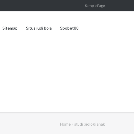
Sample Page
Sitemap
Situs judi bola
Sbobet88
Home
»
studi biologi anak