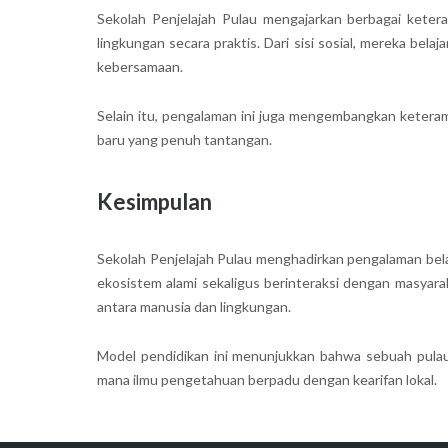
Sekolah Penjelajah Pulau mengajarkan berbagai ketera
lingkungan secara praktis. Dari sisi sosial, mereka be
kebersamaan.
Selain itu, pengalaman ini juga mengembangkan keteramp
baru yang penuh tantangan.
Kesimpulan
Sekolah Penjelajah Pulau menghadirkan pengalaman bela
ekosistem alami sekaligus berinteraksi dengan masya
antara manusia dan lingkungan.
Model pendidikan ini menunjukkan bahwa sebuah pulau
mana ilmu pengetahuan berpadu dengan kearifan lokal.