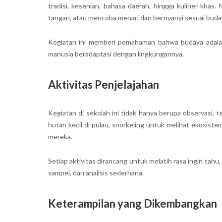
tradisi, kesenian, bahasa daerah, hingga kuliner khas
tangan, atau mencoba menari dan bernyanyi sesuai buda
Kegiatan ini memberi pemahaman bahwa budaya adalah 
manusia beradaptasi dengan lingkungannya.
Aktivitas Penjelajahan
Kegiatan di sekolah ini tidak hanya berupa observasi, t
hutan kecil di pulau, snorkeling untuk melihat ekosis
mereka.
Setiap aktivitas dirancang untuk melatih rasa ingin tahu
sampel, dan analisis sederhana.
Keterampilan yang Dikembangkan