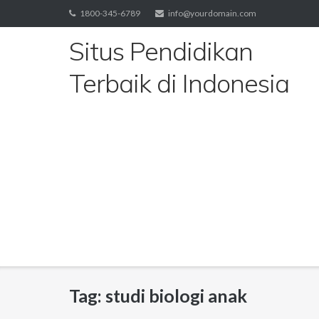
Skip
1800-345-6789
info@yourdomain.com
to
Situs Pendidikan
content
Terbaik di Indonesia
Tag:
studi biologi anak