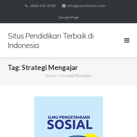
Skip
1800-345-6789
info@yourdomain.com
to
Sample Page
content
Situs Pendidikan Terbaik di
Indonesia
Tag:
Strategi Mengajar
Home
»
Strategi Mengajar