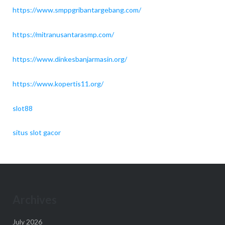
https://www.smppgribantargebang.com/
https://mitranusantarasmp.com/
https://www.dinkesbanjarmasin.org/
https://www.kopertis11.org/
slot88
situs slot gacor
Archives
July 2026