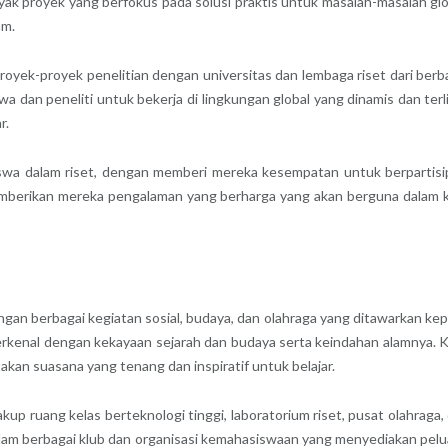
ak proyek yang berfokus pada solusi praktis untuk masalah-masalah glo
am.
 proyek-proyek penelitian dengan universitas dan lembaga riset dari berb
 dan peneliti untuk bekerja di lingkungan global yang dinamis dan terl
r.
swa dalam riset, dengan memberi mereka kesempatan untuk berpartisi
memberikan mereka pengalaman yang berharga yang akan berguna dalam k
ngan berbagai kegiatan sosial, budaya, dan olahraga yang ditawarkan ke
erkenal dengan kekayaan sejarah dan budaya serta keindahan alamnya. 
takan suasana yang tenang dan inspiratif untuk belajar.
kup ruang kelas berteknologi tinggi, laboratorium riset, pusat olahraga,
alam berbagai klub dan organisasi kemahasiswaan yang menyediakan pel