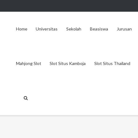
Home
Universitas
Sekolah
Beasiswa
Jurusan
Mahjong Slot
Slot Situs Kamboja
Slot Situs Thailand