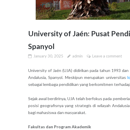
University of Jaén: Pusat Pendi
Spanyol
January 30, 2025
admin
Leave a comment
University of Jaén (UJA) didirikan pada tahun 1993 dan 
Andalusia, Spanyol. Meskipun merupakan universitas
l
sebagai lembaga pendidikan yang berkomitmen terhadap k
Sejak awal berdirinya, UJA telah berfokus pada pemberia
posisi geografisnya yang strategis di wilayah Andalus
bagi mahasiswa dan masyarakat.
Fakultas dan Program Akademik