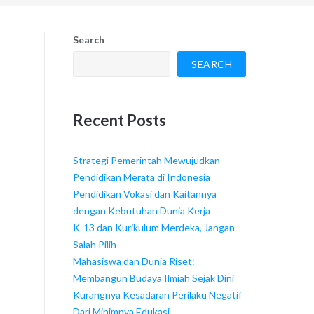
Search
SEARCH
Recent Posts
Strategi Pemerintah Mewujudkan
Pendidikan Merata di Indonesia
Pendidikan Vokasi dan Kaitannya
dengan Kebutuhan Dunia Kerja
K-13 dan Kurikulum Merdeka, Jangan
Salah Pilih
Mahasiswa dan Dunia Riset:
Membangun Budaya Ilmiah Sejak Dini
Kurangnya Kesadaran Perilaku Negatif
Dari Minimnya Edukasi