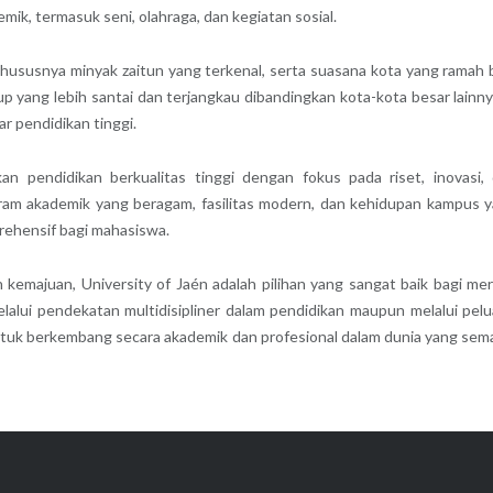
k, termasuk seni, olahraga, dan kegiatan sosial.
khususnya minyak zaitun yang terkenal, serta suasana kota yang ramah 
p yang lebih santai dan terjangkau dibandingkan kota-kota besar lainny
r pendidikan tinggi.
an pendidikan berkualitas tinggi dengan fokus pada riset, inovasi,
am akademik yang beragam, fasilitas modern, dan kehidupan kampus 
rehensif bagi mahasiswa.
kemajuan, University of Jaén adalah pilihan yang sangat baik bagi me
elalui pendekatan multidisipliner dalam pendidikan maupun melalui pel
uk berkembang secara akademik dan profesional dalam dunia yang sem