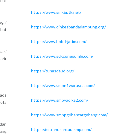
bal,
https://www.smk6ptk.net/
agai
https://www.dinkesbandarlampung.org/
ibat
https://www.bpbd-jatim.com/
pasi
https://www.sdkcorjesumlg.com/
arir
https://tunasdaud.org/
https://www.smpn1warusda.com/
pada
https://www.smpyadika2.com/
Kota
https://www.smppgribantargebang.com/
 dan
https://mitranusantarasmp.com/
uang