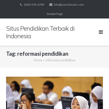
Skip
1800-345-6789
info@yourdomain.com
to
Sample Page
content
Situs Pendidikan Terbaik di
Indonesia
Tag:
reformasi pendidikan
Home
»
reformasi pendidikan