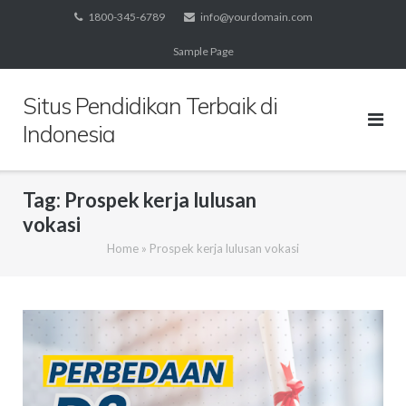
Skip
1800-345-6789
info@yourdomain.com
to
Sample Page
content
Situs Pendidikan Terbaik di
Indonesia
Tag:
Prospek kerja lulusan
vokasi
Home
»
Prospek kerja lulusan vokasi