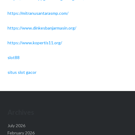
https://mitranusantarasmp.com/
https://www.dinkesbanjarmasin.org/
https://www.kopertis11.org/
slot88
situs slot gacor
Archives
July 2026
February 2026