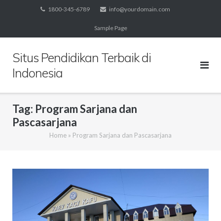
Skip
1800-345-6789
info@yourdomain.com
to
Sample Page
content
Situs Pendidikan Terbaik di
Indonesia
Tag:
Program Sarjana dan
Pascasarjana
Home
»
Program Sarjana dan Pascasarjana