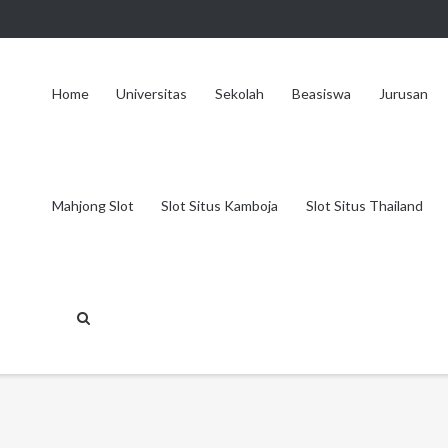
Home
Universitas
Sekolah
Beasiswa
Jurusan
Mahjong Slot
Slot Situs Kamboja
Slot Situs Thailand