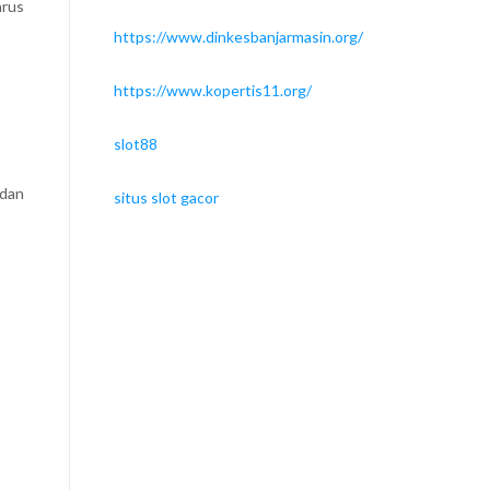
arus
https://www.dinkesbanjarmasin.org/
https://www.kopertis11.org/
slot88
 dan
situs slot gacor