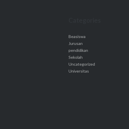
Categories
Beasiswa
Jurusan
pendidikan
Sekolah
Uncategorized
Universitas