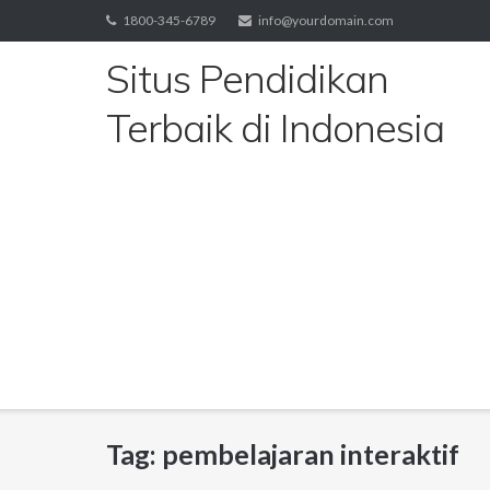
Skip
1800-345-6789
info@yourdomain.com
to
Situs Pendidikan
content
Terbaik di Indonesia
Tag:
pembelajaran interaktif