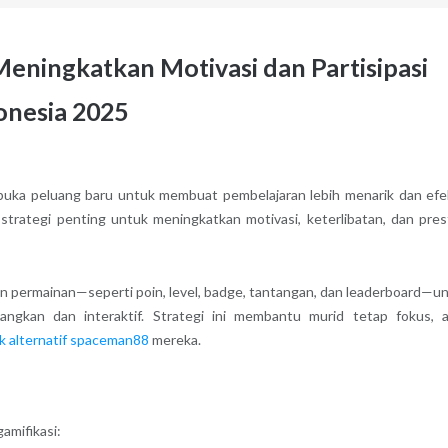
Meningkatkan Motivasi dan Partisipasi
onesia 2025
uka peluang baru untuk membuat pembelajaran lebih menarik dan efek
strategi penting untuk meningkatkan motivasi, keterlibatan, dan pres
n permainan—seperti poin, level, badge, tantangan, dan leaderboard—u
gkan dan interaktif. Strategi ini membantu murid tetap fokus, a
nk alternatif spaceman88
mereka.
amifikasi: