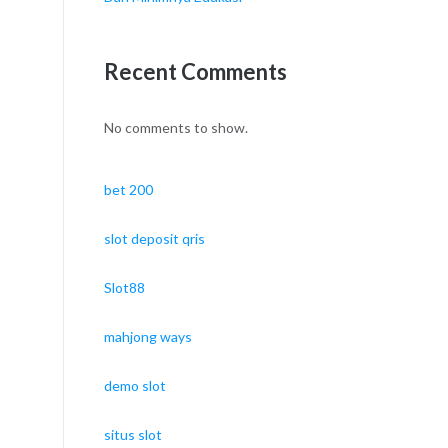
Recent Comments
No comments to show.
bet 200
slot deposit qris
Slot88
mahjong ways
demo slot
situs slot