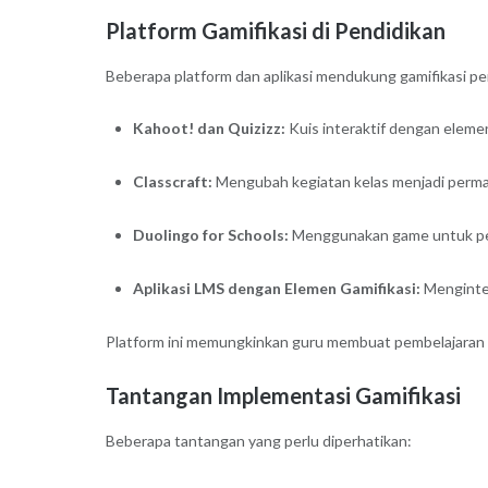
Platform Gamifikasi di Pendidikan
Beberapa platform dan aplikasi mendukung gamifikasi pe
Kahoot! dan Quizizz:
Kuis interaktif dengan eleme
Classcraft:
Mengubah kegiatan kelas menjadi permai
Duolingo for Schools:
Menggunakan game untuk pe
Aplikasi LMS dengan Elemen Gamifikasi:
Menginteg
Platform ini memungkinkan guru membuat pembelajaran
Tantangan Implementasi Gamifikasi
Beberapa tantangan yang perlu diperhatikan: