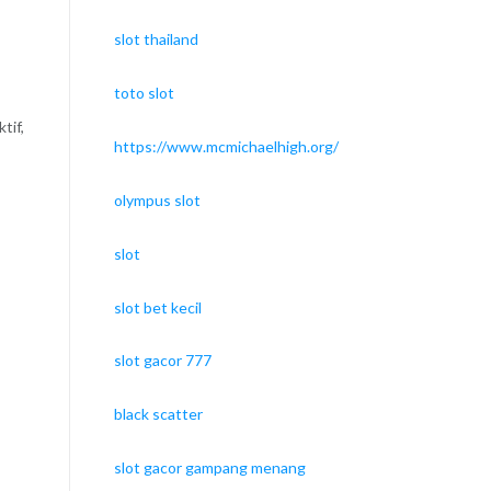
slot thailand
toto slot
tif,
https://www.mcmichaelhigh.org/
olympus slot
slot
slot bet kecil
slot gacor 777
black scatter
slot gacor gampang menang