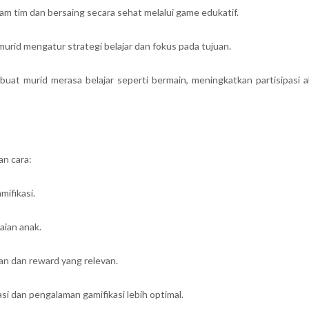
am tim dan bersaing secara sehat melalui game edukatif.
urid mengatur strategi belajar dan fokus pada tujuan.
at murid merasa belajar seperti bermain, meningkatkan partisipasi ak
n cara:
ifikasi.
ian anak.
n dan reward yang relevan.
i dan pengalaman gamifikasi lebih optimal.