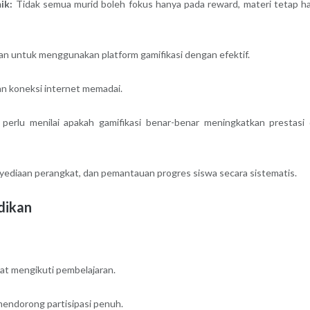
ik:
Tidak semua murid boleh fokus hanya pada reward, materi tetap h
an untuk menggunakan platform gamifikasi dengan efektif.
an koneksi internet memadai.
perlu menilai apakah gamifikasi benar-benar meningkatkan prestasi
yediaan perangkat, dan pemantauan progres siswa secara sistematis.
dikan
at mengikuti pembelajaran.
endorong partisipasi penuh.