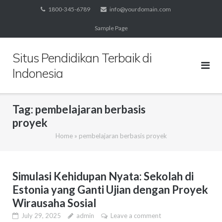
Skip
1800-345-6789
info@yourdomain.com
to
Sample Page
content
Situs Pendidikan Terbaik di
Indonesia
Tag:
pembelajaran berbasis
proyek
Home
»
pembelajaran berbasis proyek
Simulasi Kehidupan Nyata: Sekolah di
Estonia yang Ganti Ujian dengan Proyek
Wirausaha Sosial
July 29, 2025
admin
Leave a comment