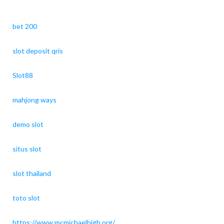
bet 200
slot deposit qris
Slot88
mahjong ways
demo slot
situs slot
slot thailand
toto slot
https://www.mcmichaelhigh.org/