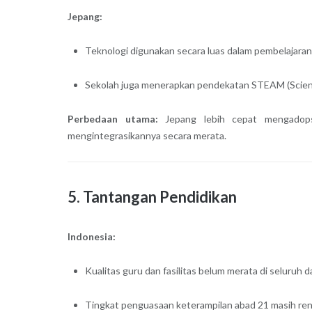
Jepang:
Teknologi digunakan secara luas dalam pembelajaran, 
Sekolah juga menerapkan pendekatan STEAM (Science
Perbedaan utama:
Jepang lebih cepat mengadopsi
mengintegrasikannya secara merata.
5.
Tantangan Pendidikan
Indonesia:
Kualitas guru dan fasilitas belum merata di seluruh d
Tingkat penguasaan keterampilan abad 21 masih ren