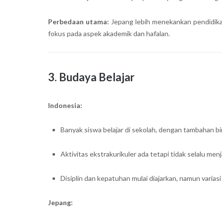
Perbedaan utama:
Jepang lebih menekankan pendidikan
fokus pada aspek akademik dan hafalan.
3.
Budaya Belajar
Indonesia:
Banyak siswa belajar di sekolah, dengan tambahan b
Aktivitas ekstrakurikuler ada tetapi tidak selalu menja
Disiplin dan kepatuhan mulai diajarkan, namun varias
Jepang: