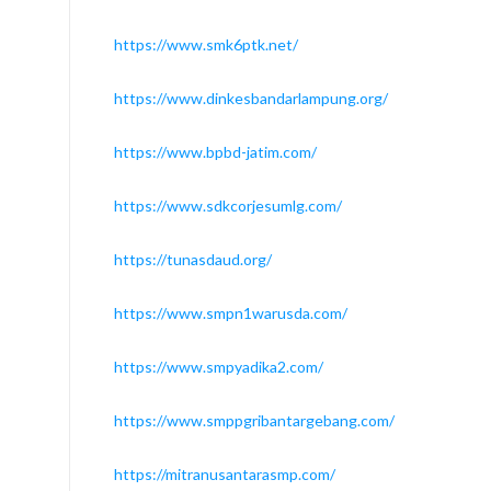
https://www.smk6ptk.net/
https://www.dinkesbandarlampung.org/
https://www.bpbd-jatim.com/
https://www.sdkcorjesumlg.com/
https://tunasdaud.org/
https://www.smpn1warusda.com/
https://www.smpyadika2.com/
https://www.smppgribantargebang.com/
https://mitranusantarasmp.com/