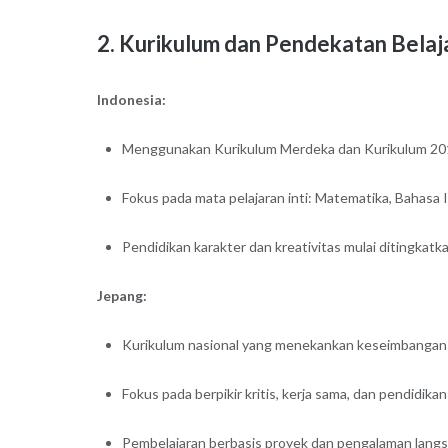
2.
Kurikulum dan Pendekatan Belaj
Indonesia:
Menggunakan Kurikulum Merdeka dan Kurikulum 20
Fokus pada mata pelajaran inti: Matematika, Bahasa I
Pendidikan karakter dan kreativitas mulai ditingkatka
Jepang:
Kurikulum nasional yang menekankan keseimbangan an
Fokus pada berpikir kritis, kerja sama, dan pendidikan 
Pembelajaran berbasis proyek dan pengalaman lang