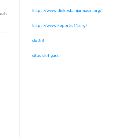
https://www.dinkesbanjarmasin.org/
asih
https://www.kopertis11.org/
slot88
situs slot gacor