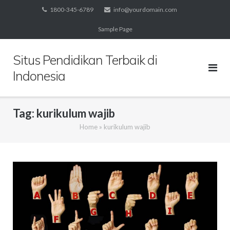
Skip
1800-345-6789
info@yourdomain.com
to
Sample Page
content
Situs Pendidikan Terbaik di
Indonesia
Tag:
kurikulum wajib
Home
»
kurikulum wajib