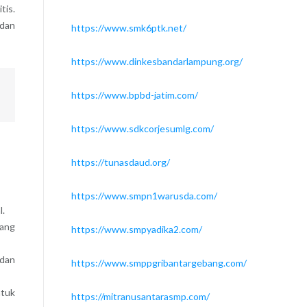
tis.
 dan
https://www.smk6ptk.net/
https://www.dinkesbandarlampung.org/
https://www.bpbd-jatim.com/
https://www.sdkcorjesumlg.com/
https://tunasdaud.org/
https://www.smpn1warusda.com/
l.
yang
https://www.smpyadika2.com/
 dan
https://www.smppgribantargebang.com/
ntuk
https://mitranusantarasmp.com/