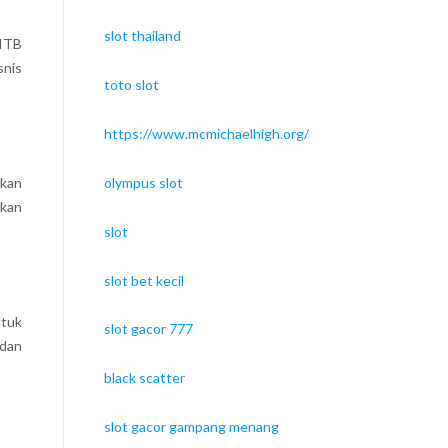
slot thailand
 ITB
snis
toto slot
https://www.mcmichaelhigh.org/
olympus slot
rkan
rkan
slot
slot bet kecil
ntuk
slot gacor 777
 dan
black scatter
slot gacor gampang menang