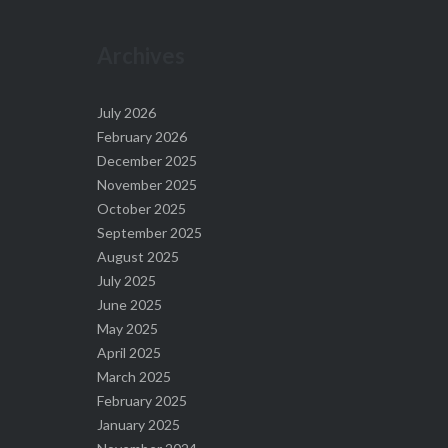
Archives
July 2026
February 2026
December 2025
November 2025
October 2025
September 2025
August 2025
July 2025
June 2025
May 2025
April 2025
March 2025
February 2025
January 2025