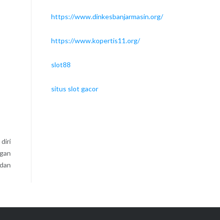
https://www.dinkesbanjarmasin.org/
https://www.kopertis11.org/
slot88
situs slot gacor
diri
ngan
 dan