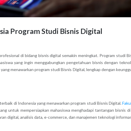
sia Program Studi Bisnis Digital
ofesional di bidang bisnis digital semakin meningkat. Program studi Bi
 mahasiswa yang ingin menggabungkan pengetahuan bisnis dengan teknol
ia yang menawarkan program studi Bisnis Digital, lengkap dengan keungg
terbaik di Indonesia yang menawarkan program studi Bisnis Digital.
Faku
ncang untuk mempersiapkan mahasiswa menghadapi tantangan bisnis di
ran digital, analisis data, e-commerce, dan manajemen teknologi informas