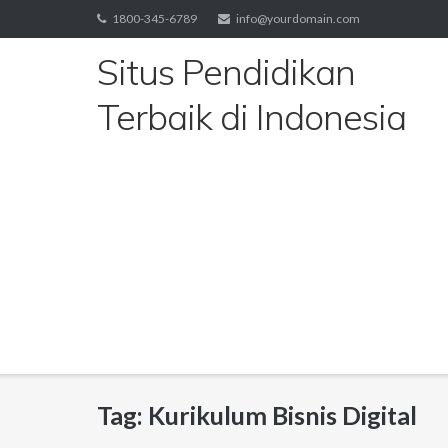
Skip
1800-345-6789
info@yourdomain.com
to
Situs Pendidikan
content
Terbaik di Indonesia
Tag:
Kurikulum Bisnis Digital