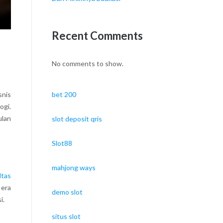
Recent Comments
No comments to show.
bet 200
snis
ogi.
ulan
slot deposit qris
Slot88
mahjong ways
ltas
 era
demo slot
i.
situs slot