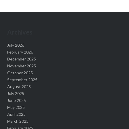
Archives
July 2026
February 2026
December 2025
November 2025
October 2025
September 2025
August 2025
July 2025
June 2025
May 2025
April 2025
March 2025
February 2025