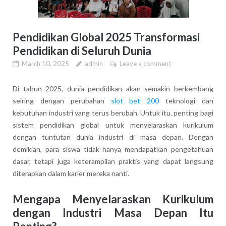
Pendidikan Global 2025 Transformasi
Pendidikan di Seluruh Dunia
March 10, 2025
admin
Leave a comment
Di tahun 2025, dunia pendidikan akan semakin berkembang
seiring dengan perubahan
slot bet 200
teknologi dan
kebutuhan industri yang terus berubah. Untuk itu, penting bagi
sistem pendidikan global untuk menyelaraskan kurikulum
dengan tuntutan dunia industri di masa depan. Dengan
demikian, para siswa tidak hanya mendapatkan pengetahuan
dasar, tetapi juga keterampilan praktis yang dapat langsung
diterapkan dalam karier mereka nanti.
Mengapa Menyelaraskan Kurikulum
dengan Industri Masa Depan Itu