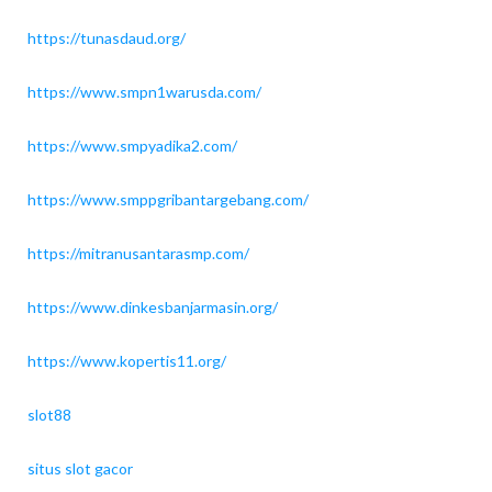
https://tunasdaud.org/
https://www.smpn1warusda.com/
https://www.smpyadika2.com/
https://www.smppgribantargebang.com/
https://mitranusantarasmp.com/
https://www.dinkesbanjarmasin.org/
https://www.kopertis11.org/
slot88
situs slot gacor