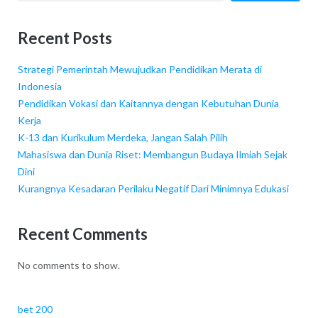
Recent Posts
Strategi Pemerintah Mewujudkan Pendidikan Merata di
Indonesia
Pendidikan Vokasi dan Kaitannya dengan Kebutuhan Dunia
Kerja
K-13 dan Kurikulum Merdeka, Jangan Salah Pilih
Mahasiswa dan Dunia Riset: Membangun Budaya Ilmiah Sejak
Dini
Kurangnya Kesadaran Perilaku Negatif Dari Minimnya Edukasi
Recent Comments
No comments to show.
bet 200