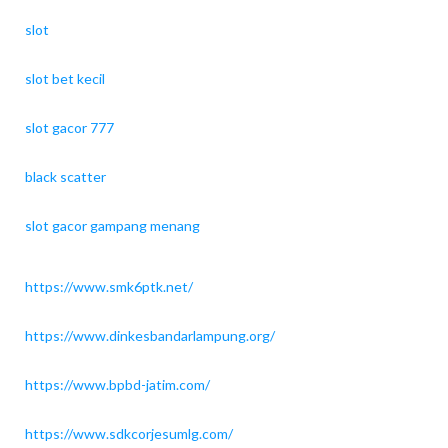
slot
slot bet kecil
slot gacor 777
black scatter
slot gacor gampang menang
https://www.smk6ptk.net/
https://www.dinkesbandarlampung.org/
https://www.bpbd-jatim.com/
https://www.sdkcorjesumlg.com/