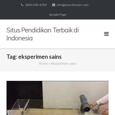
Skip
1800-345-6789
info@yourdomain.com
to
Sample Page
content
Situs Pendidikan Terbaik di
Indonesia
Tag:
eksperimen sains
Home
»
eksperimen sains