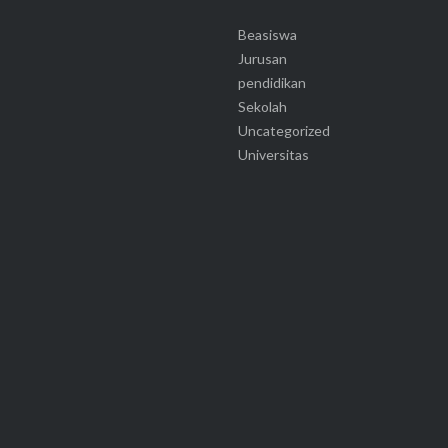
Beasiswa
Jurusan
pendidikan
Sekolah
Uncategorized
Universitas