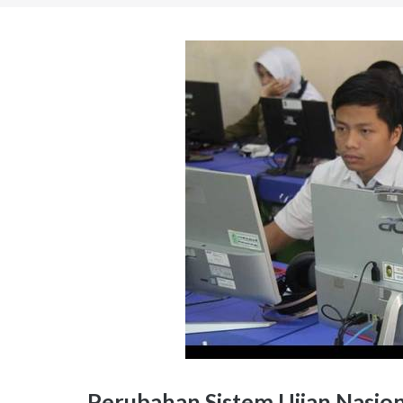
Perubahan Sistem Ujian Nasio