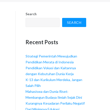
Search
SEARCH
Recent Posts
Strategi Pemerintah Mewujudkan
Pendidikan Merata di Indonesia
Pendidikan Vokasi dan Kaitannya
dengan Kebutuhan Dunia Kerja
K-13 dan Kurikulum Merdeka, Jangan
Salah Pilih
Mahasiswa dan Dunia Riset:
Membangun Budaya Ilmiah Sejak Dini
Kurangnya Kesadaran Perilaku Negatif
Dari Minimnya Edukasi