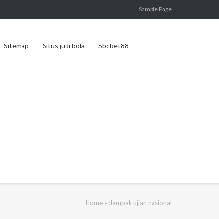
Sample Page
Sitemap
Situs judi bola
Sbobet88
Home
»
dampak ujian nasional