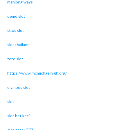
mahjong ways
demo slot
situs slot
slot thailand
toto slot
https://www.mcmichaelhigh.org/
olympus slot
slot
slot bet kecil
slot gacor 777