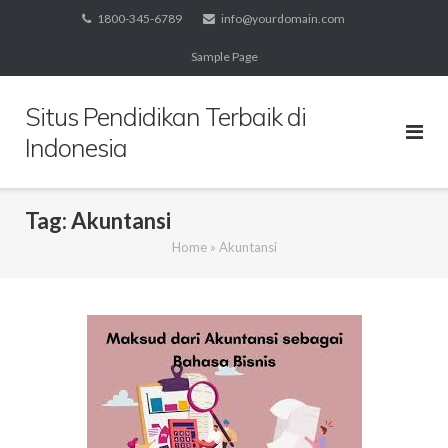
Skip
1800-345-6789
info@yourdomain.com
to
Sample Page
content
Situs Pendidikan Terbaik di
Indonesia
Tag:
Akuntansi
Home
»
Akuntansi